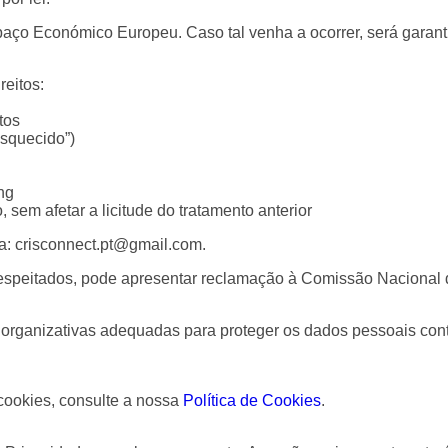
paço Económico Europeu. Caso tal venha a ocorrer, será garan
reitos:
tos
esquecido”)
ng
sem afetar a licitude do tratamento anterior
ra: crisconnect.pt@gmail.com.
 respeitados, pode apresentar reclamação à Comissão Naciona
ganizativas adequadas para proteger os dados pessoais contra d
cookies, consulte a nossa
Política de Cookies
.