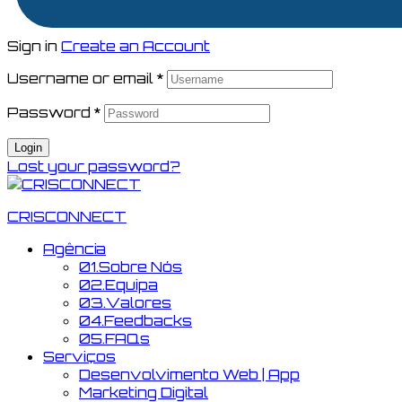
Sign in
Create an Account
Username or email
*
Password
*
Login
Lost your password?
CRISCONNECT
Agência
01.
Sobre Nós
02.
Equipa
03.
Valores
04.
Feedbacks
05.
FAQs
Serviços
Desenvolvimento Web | App
Marketing Digital