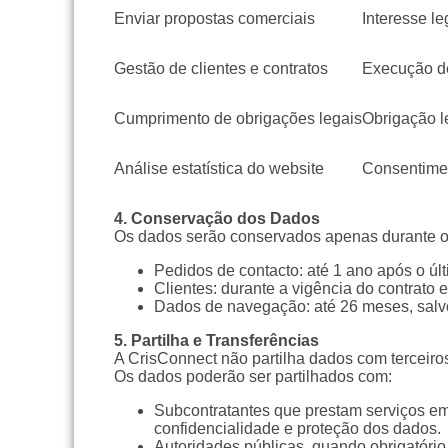
Enviar propostas comerciais
Interesse le
Gestão de clientes e contratos
Execução de
Cumprimento de obrigações legais
Obrigação l
Análise estatística do website
Consentime
4. Conservação dos Dados
Os dados serão conservados apenas durante o 
Pedidos de contacto: até 1 ano após o úl
Clientes: durante a vigência do contrato e
Dados de navegação: até 26 meses, salvo
5. Partilha e Transferências
A CrisConnect não partilha dados com terceiros
Os dados poderão ser partilhados com:
Subcontratantes que prestam serviços em
confidencialidade e proteção dos dados.
Autoridades públicas, quando obrigatório 